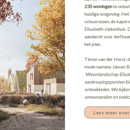
235 woningen
te ontwi
huidige omgeving. Het 
schoorsteen, de kapel e
Elisabeth-ziekenhuis. 
aandacht voor leefbaar
het plan.
Timon van der Horst, d
mede namens Jansen B
'Woonlandschap Elisabe
aanknopingspunten bie
ontwikkelen. We kijken
omwonenden en toekom
Lees meer ove