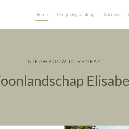
Home
Omgevingsdialoog
Nieuws
NIEUWBOUW IN VENRAY
oonlandschap Elisabe