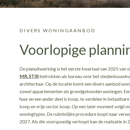
DIVERS WONINGAANBOD
Voorlopige planni
De planuitwerking is het eerste kwartaal van 2025 van st
MR. STIR
betrokken als bureau voor het stedenbouwkun
architectuur. Op de locatie komt een divers aanbod won
zowel appartementen als grondgebonden woningen. Een 
huur en een ander deel is koop, te verdelen in betaalbar
koop en vrije sector koop. Op een later moment volgt m
woningtypes. De ruimtelijke procedure loopt naar verw
2027. Als die voorspoedig verloopt kan de realisatie in 